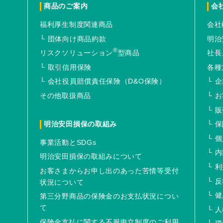
商品のご案内
会
福利厚生制度関連商品
会社
団体向け商品約款
明治
®
リスクソリューション
型商品
社長
取引信用保険
各種
会社役員賠償責任保険（D&O保険）
企
その他取扱商品
お
販
明治安田損保の取組み
保
個
事業活動とSDGs
内
明治安田損保の取組みについて
利
お客さまからお申し出のあった苦情等受付
反
状況について
健
第三分野商品の保険金のお支払状況につい
て
人
保険金支払に関する不服申立制度のご利用