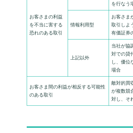
を行なう
お客さまの利益
お客さま
を不当に害する
情報利用型
取引しよ
恐れのある取引
有価証券
当社が協
対での貸
上記以外
し、優位
場合
敵対的買
お客さま間の利益が相反する可能性
が複数競
のある取引
対し、そ