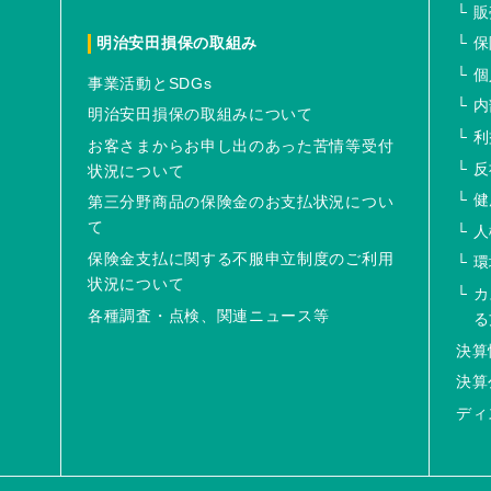
販
明治安田損保の取組み
保
個
事業活動とSDGs
内
明治安田損保の取組みについて
利
お客さまからお申し出のあった苦情等受付
反
状況について
健
第三分野商品の保険金のお支払状況につい
て
人
保険金支払に関する不服申立制度のご利用
環
状況について
カ
各種調査・点検、関連ニュース等
る
決算
決算
ディ