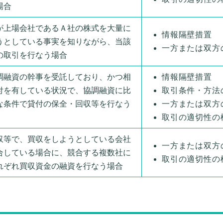
場合
が上場会社であるＡ社の株式を大量に
情報隔壁措置
うとしている事実を知りながら、当該
一方または双方
の取引を行なう場合
調融資の幹事を受託しており、かつ相
情報隔壁措置
付を有している状況で、協調融資に比
取引条件・方法
な条件で貸付の保全・回収等を行なう
一方または双方
取引の適切性の
収等で、買収をしようとしている会社
一方または双方
合している場合に、競合する複数社に
取引の適切性の
れぞれ買収資金の融資を行なう場合