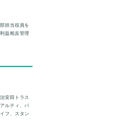
ス部担当役員を
び利益相反管理
明治安田トラス
リアルティ、パ
ライフ、スタン